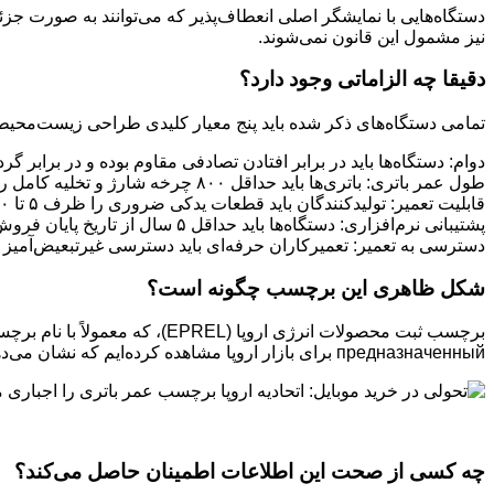
نیز مشمول این قانون نمی‌شوند.
دقیقا چه الزاماتی وجود دارد؟
تمامی دستگاه‌های ذکر شده باید پنج معیار کلیدی طراحی زیست‌محیطی
دوام: دستگاه‌ها باید در برابر افتادن تصادفی مقاوم بوده و در برابر گ
طول عمر باتری: باتری‌ها باید حداقل ۸۰۰ چرخه شارژ و تخلیه کامل را تحمل کنند در حالی که حداقل ۸۰ درصد از ظرفیت اولیه خود را حفظ می‌کنند.
قابلیت تعمیر: تولیدکنندگان باید قطعات یدکی ضروری را ظرف ۵ تا ۱۰ روز کاری در دسترس قرار دهند و عرضه آن‌ها را تا ۷ سال پس از توقف فروش محصول در اتحادیه اروپا ادامه دهند.
پشتیبانی نرم‌افزاری: دستگاه‌ها باید حداقل ۵ سال از تاریخ پایان فروش، به‌روزرسانی سیستم عامل دریافت کنند.
دسترسی به تعمیر: تعمیرکاران حرفه‌ای باید دسترسی غیرتبعیض‌آمیز به 
شکل ظاهری این برچسب چگونه است؟
предназначенный برای بازار اروپا مشاهده کرده‌ایم که نشان می‌دهد این سیستم در حال پیاده‌سازی است.
چه کسی از صحت این اطلاعات اطمینان حاصل می‌کند؟