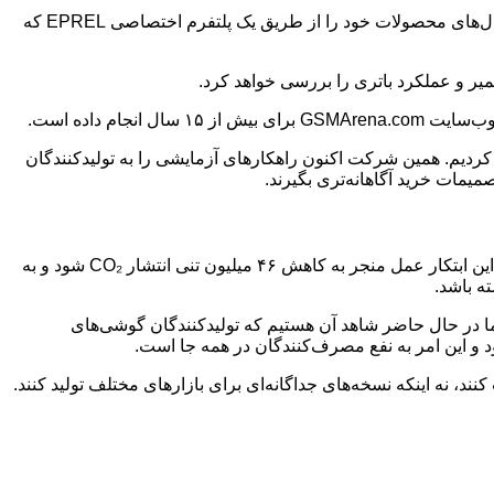
تمامی تامین‌کنندگان – تولیدکنندگان، واردکنندگان یا نمایندگان مجاز – که در بازار اتحادیه اروپا/منطقه اقتصادی اروپا فعالیت می‌کنند، باید مدل‌های محصولات خود را از طریق یک پلتفرم اختصاصی EPREL که
میر و عملکرد باتری را بررسی خواهد کرد.
ام داده است.
ما مجموعه آزمایش‌های به‌روز شده‌ای را معرفی کردیم و همکاری با شرکت فرانسوی اتوماسیون SmartViser را آغاز کردیم. همین شرکت اکنون راهکارهای آزمایشی را به تولیدکنندگان
یمات خرید آگاهانه‌تری بگیرند.
برچسب طراحی زیست‌محیطی بخشی از یک کمپین گسترده‌تر اتحادیه اروپا با هدف بهبود بهره‌وری انرژی تا سال ۲۰۳۰ است. انتظار می‌رود این ابتکار عمل منجر به کاهش ۴۶ میلیون تنی انتشار CO₂ شود و به
ا اعمال می‌شوند، تأثیر آن‌ها می‌تواند فراتر از ۲۷ کشور عضو گسترش یابد. ما در حال حاضر شاهد آن هستیم که تولیدکنندگان گوشی‌های
ود و این امر به نفع مصرف‌کنندگان در همه جا است.
نند، نه اینکه نسخه‌های جداگانه‌ای برای بازارهای مختلف تولید کنند.