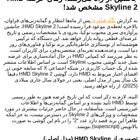
Skyline 2 مشخص شد!
به گزارش
نگاه فناوری:
پس از ماه‌ها انتظار و گمانه‌زنی‌های فراوان،
بالاخره لحظه‌ی موعود فرا رسیده است! HMD Skyline 2، جانشین
پرآوازه‌ی سری محبوب نوکیا، به‌زودی با مشخصات رسمی و تاریخ
عرضه‌ای قطعی روانه بازار خواهد شد. این دستگاه که ترکیبی
هوشمندانه از نوستالژی خاطره‌انگیز برند نوکیا و فناوری‌های روز
دنیا است، وعده‌دهنده تجربه‌ای منحصربه‌فرد برای کاربران است.
به نظر می‌رسد که کمپانی HMD در حال آماده‌سازی برای عرضه
نسل جدید گوشی محبوب Skyline است. بر اساس اطلاعات منتشر
شده از یک حساب کاربری در شبکه اجتماعی X که سابقه خوبی در
افشای اخبار مربوط به HMD دارد، گوشی HMD Skyline 2 دقیقاً
یک سال پس از مدل اصلی، یعنی در جولای سال جاری میلادی
(2025)، از راه خواهد رسید.
البته، لازم به ذکر است که این تاریخ عرضه هنوز به طور رسمی
توسط HMD تأیید نشده و بر اساس گمانه‌زنی‌ها و اطلاعات
غیررسمی است. متأسفانه، در حال حاضر جزئیات بیشتری در مورد
مشخصات و ویژگی‌های Skyline 2 در دسترس نیست، به جز اینکه
ظاهراً این برند قصد دارد عدد “2” را در نام این گوشی به صورت
بالانویس (superscript) بنویسد.
تصویری از HMD Skyline (مدل اصلی)