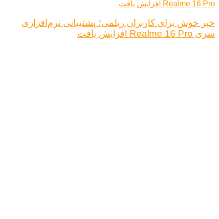
خبر خوش برای کاربران ریلمی؛ پشتیبانی نرم‌افزاری
سری Realme 16 Pro افزایش یافت
درباره ما
تبلیغات
قوانین و مقررات
تماس با ما
کلیه حقوق محفوظ است.
نتیجه ای وجود ندارد
مشاهده همه نتیجه ها
خانه
اخبار فناوری
اخبار خودرو
علم و دانش
اقتصاد دیجیتال
کلیه حقوق محفوظ است.