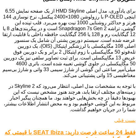
برای یادآوری، مدل اصلی HMD Skyline از یک صفحه نمایش 6.55
اینچی P-OLED با رزولوشن 1080×2400 پیکسل، نرخ نوسازی 144
هرتز و حداکثر روشنایی 1000 نیت بهره می‌برد. قلب تپنده این
گوشی، تراشه Snapdragon 7s Gen 2 است و در پیکربندی‌های 8 یا
12 گیگابایت رم و 128 یا 256 گیگابایت حافظه داخلی با قابلیت ارتقا
عرضه شده است. سیستم دوربین پشتی آن شامل یک سنسور
اصلی 108 مگاپیکسلی با لرزشگیر اپتیکال (OIS)، یک دوربین
تله‌فوتو 50 مگاپیکسلی با زوم اپتیکال 2 برابر و یک دوربین فوق
عریض 13 مگاپیکسلی است. برای ثبت تصاویر سلفی نیز یک دوربین
50 مگاپیکسلی در جلوی گوشی تعبیه شده است. باتری 4600
میلی‌آمپر ساعتی این گوشی از شارژ سیمی 33 واتی و شارژ بی‌سیم
مغناطیسی 15 واتی پشتیبانی می‌کند.
با توجه به مشخصات مدل اصلی، انتظار می‌رود که Skyline 2 در
زمینه‌های مختلف ارتقا یابد، هرچند هنوز مشخص نیست که این
بهبودها دقیقاً در چه بخش‌هایی خواهند بود. ما همچنان پیگیر اخبار
مربوط به این گوشی خواهیم بود و به محض انتشار اطلاعات بیشتر،
شما را در جریان خواهیم گذاشت.
پست قبلی
فقط 24 ساعت فرصت دارید: SEAT Ibiza با قیمتی که