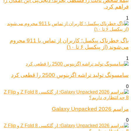
بیمه شخص ثالث را قسطی بخرید! دیجی‌پی این امکان را
فراهم کرد.
1
باگ خطرناک پیکسل؛ کاربران از تماس با 911 محروم
می‌شوند (از پیکسل ۶ تا ۱۰)
1
سامسونگ تولید تراشه اگزینوس 2500 را قطعی کرد
0
مراسم Galaxy Unpacked 2026
0