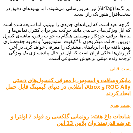
ایر تگ‌ها (AirTag) نیز به‌روزرسانی می‌شوند، اما بهبودهای دقیق در
سخت‌افزار هنوز یک راز است.
اگرچه بعید است که ایرپادهای جدیدی را ببینیم، اما شایعه شده است
که اپل ویژگی‌های جدیدی مانند حرکت سر برای کنترل تماس‌ها و
پیام‌ها، توقف خودکار موسیقی هنگام به خواب رفتن، ماشه‌ی کنترل
دوربین، حالت میکروفون با “کیفیت استودیویی” و تجربه جفت‌سازی
بهبود یافته برای ایرپادهای مشترک را معرفی خواهد کرد. در آخر،
گزارش‌ها حاکی از آن است که اپل در حال پیاده‌سازی یک ویژگی
ترجمه زنده مبتنی بر هوش مصنوعی است.
پست قبلی
مایکروسافت و ایسوس با معرفی کنسول‌های دستی
ROG Ally و Xbox، انقلابی در دنیای گیمینگ قابل حمل
ایجاد کردند
پست بعدی
شایعات داغ هفته: رونمایی گلکسی زد فولد 7 اولترا و
عرضه قدرتمند وان پلاس 13 اس