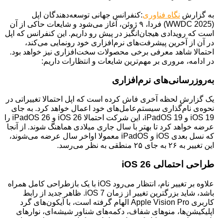
به گزارش
نگاه فناوری
:کنفرانس جهانی توسعه‌دهندگان اپل
(WWDC 2025) فردا، ۹ ژوئن، آغاز می‌شود و شایعات حاکی از آن
است که رویدادی هیجان‌انگیز در پیش رو داریم. این کنفرانس که اپل
در آن از آخرین پیشرفت‌های نرم‌افزاری خود رونمایی می‌کند،
احتمالا شاهد معرفی برخی محصولات سخت‌افزاری نیز خواهد بود.
در ادامه، مروری بر مهم‌ترین شایعات و انتظارات داریم:
به‌روزرسانی‌های نرم‌افزاری
یک گزارش لحظه آخری فاش کرده است که اپل احتمالا تغییراتی در
نحوه‌ی نام‌گذاری سیستم‌عامل‌های خود اعمال خواهد کرد. به جای
iOS 19 و iPadOS 19، این شرکت احتمالا iOS 26 و iPadOS 26 را
عرضه خواهد کرد تا بهتر با سال جاری میلادی هماهنگ شوند. از آنجا
که نسل بعدی iOS و iPadOS معمولا اواخر سال عرضه می‌شوند،
این تغییر به ۲۶ به جای ۲۵ منطقی به نظر می‌رسد.
طراحی احتمالی iOS 26
علاوه بر تغییر نام، انتظار می‌رود iOS با یک بازطراحی کامل همراه
باشد، شاید بزرگترین تغییر از زمان iOS 7. ظاهر جدید از رابط
کاربری Apple Vision Pro الهام گرفته است، با آیکون‌های گرد
اپلیکیشن‌ها، منوهای شفاف، دکمه‌های شناور شیشه‌ای، نوارهای