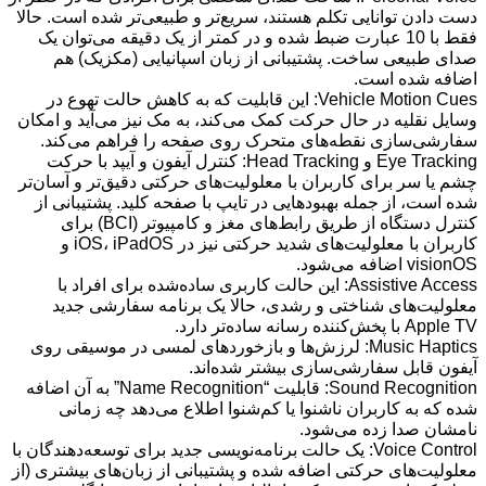
دست دادن توانایی تکلم هستند، سریع‌تر و طبیعی‌تر شده است. حالا
فقط با 10 عبارت ضبط شده و در کمتر از یک دقیقه می‌توان یک
صدای طبیعی ساخت. پشتیبانی از زبان اسپانیایی (مکزیک) هم
اضافه شده است.
Vehicle Motion Cues: این قابلیت که به کاهش حالت تهوع در
وسایل نقلیه در حال حرکت کمک می‌کند، به مک نیز می‌آید و امکان
سفارشی‌سازی نقطه‌های متحرک روی صفحه را فراهم می‌کند.
Eye Tracking و Head Tracking: کنترل آیفون و آیپد با حرکت
چشم یا سر برای کاربران با معلولیت‌های حرکتی دقیق‌تر و آسان‌تر
شده است، از جمله بهبودهایی در تایپ با صفحه کلید. پشتیبانی از
کنترل دستگاه از طریق رابط‌های مغز و کامپیوتر (BCI) برای
کاربران با معلولیت‌های شدید حرکتی نیز در iOS، iPadOS و
visionOS اضافه می‌شود.
Assistive Access: این حالت کاربری ساده‌شده برای افراد با
معلولیت‌های شناختی و رشدی، حالا یک برنامه سفارشی جدید
Apple TV با پخش‌کننده رسانه ساده‌تر دارد.
Music Haptics: لرزش‌ها و بازخوردهای لمسی در موسیقی روی
آیفون قابل سفارشی‌سازی بیشتر شده‌اند.
Sound Recognition: قابلیت “Name Recognition” به آن اضافه
شده که به کاربران ناشنوا یا کم‌شنوا اطلاع می‌دهد چه زمانی
نامشان صدا زده می‌شود.
Voice Control: یک حالت برنامه‌نویسی جدید برای توسعه‌دهندگان با
معلولیت‌های حرکتی اضافه شده و پشتیبانی از زبان‌های بیشتری (از