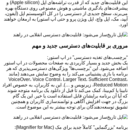
این قابلیت‌های جدید که از قدرت تراشه‌های اپل (Apple silicon) و
پیشرفت‌های یادگیری ماشینی و هوش مصنوعی روی دستگاه بهره
می‌برند، سطح جدیدی از دسترسی را در کل اکوسیستم اپل (آیفون،
آیپد، مک، اپل واچ، اپل ویژن پرو و حتی اپ استور) به ارمغان خواهند
اورد.
مروری بر قابلیت‌های دسترسی جدید و مهم
“برچسب‌های تغذیه دسترسی” در اپ استور:
یک بخش جدید و بسیار کاربردی به صفحات محصولات در اپ استور
اضافه می‌شود. این “برچسب‌ها” ویژگی‌های دسترسی‌پذیری که هر
برنامه یا بازی پشتیبانی می‌کند را به وضوح نمایش می‌دهند (مانند
VoiceOver، Voice Control، Larger Text، Sufficient Contrast،
Reduced Motion، زیرنویس و …). این به کاربران، به خصوص افراد
نابینا یا کم‌بینا، کمک می‌کند تا قبل از دانلود یک برنامه متوجه شوند
که آیا آن برنامه برایشان قابل استفاده است یا خیر. این یک گام
بزرگ در جهت افزایش آگاهی و توانمندسازی کاربران و همچنین
تشویق توسعه‌دهندگان برای توجه بیشتر به این موضوع است.
برنامه “بزرگنمایی” کاملاً جدید برای مک (Magnifier for Mac):