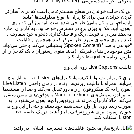
معرفی “خواننده دسترسی” (Accessibility Reader):
این یک حالت خواندن در سطح سیستم‌عامل است که برای آسان‌تر
کردن خواندن متن برای کاربران با انواع معلولیت‌ها (مانند
نارساخوانی یا کم‌بینایی) طراحی شده است. این ویژگی که روی
آیفون، آیپد، مک و ویژن پرو در دسترس خواهد بود، به کاربران اجازه
می‌دهد متن را با فونت، رنگ و فاصله‌گذاری دلخواه خود سفارشی
کنند و روی محتوای مورد نظر تمرکز کنند. همچنین از قابلیت
“خواندن با صدا” (Spoken Content) پشتیبانی می‌کند و حتی می‌تواند
متن موجود در دنیای فیزیکی (مانند منوی رستوران یا یک کتاب) را از
طریق برنامه Magnifier خوانا کند.
قابلیت Live Captions روی اپل واچ:
برای کاربران ناشنوا یا کم‌شنوا، کنترل‌های Live Listen به اپل واچ
می‌آیند، همراه با قابلیت زیرنویس زنده در زمان واقعی. Live Listen
آیفون را به یک میکروفون از راه دور تبدیل می‌کند و صدا را مستقیماً
به ایرپادز، سمعک‌های Made for iPhone یا هدفون‌های بیتس منتقل
می‌کند. حالا کاربران می‌توانند زیرنویس آنچه آیفون می‌شنود را به
صورت زنده روی اپل واچ جفت‌شده خود ببینند و حتی از اپل واچ به
عنوان ریموت برای شروع/توقف یا بازگشت در یک جلسه Live
Listen استفاده کنند.