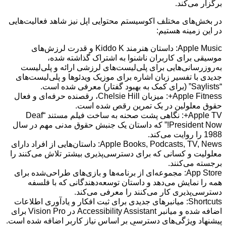
برگزار می‌کند.
در بخش‌های مختلف اکوسیستم محتوایی اپل نیز شاهد فعالیت‌هایی
در این زمینه هستیم:
Apple Music: داستان هنرمند Kiddo K و قدرت لرزش‌های
موسیقی برای کاربران ناشنوا به اشتراک گذاشته شده،
به‌روزرسانی‌هایی برای پلی‌لیست‌های لرزشی ارائه و پلی‌لیست
جدیدی با تفسیر زبان اشاره برای موزیک ویدئوها و پلی‌لیست‌های
“Saylists” (برای کمک به بهبود گفتار) معرفی شده است.
Apple Fitness+: میزبان Chelsie Hill، رقصنده حرفه‌ای و فعال
حقوق معلولین در یک تمرین رقص شده است.
Apple TV+: نگاهی پشت صحنه به ساخت فیلم مستند “Deaf
President Now!” که داستان یک جنبش حقوق مدنی مهم در سال
1988 را روایت می‌کند.
Apple Books, Podcasts, TV, News: داستان‌هایی از افراد دارای
معلولیت و کسانی که برای دسترسی‌پذیری بیشتر تلاش می‌کنند را
برجسته می‌کنند.
App Store: مجموعه‌ای از برنامه‌ها و بازی‌های طراحی‌شده برای
همه را نمایش می‌دهد و داستان توسعه‌دهندگانی که با فلسفه
دسترسی‌پذیری کار می‌کنند را معرفی می‌کند.
Shortcuts: میانبرهای جدیدی برای ثبت افکار و یادآوری اطلاعات
اضافه شده و میانبر Accessibility Assistant در Vision Pro برای
پیشنهاد ویژگی‌های دسترسی بر اساس نیاز کاربر اضافه شده است.