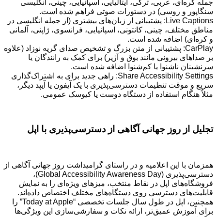
جمله کره‌ای، عربی، ترکی، ایتالیایی، اسپانیایی، چینی، انگلیسی
سنگاپور و روسی) در دستورات صوتی فراهم شده است.
Live Captions: پشتیبانی از زبان‌های بیشتری (از جمله انگلیسی در
مناطق مختلف، چینی، کانتونی، اسپانیایی، فرانسوی، ژاپنی، آلمانی
و کره‌ای) اضافه شده است.
CarPlay: پشتیبانی از متن بزرگ و تشخیص صدای گریه نوزاد (علاوه
بر صداهای بیرونی مانند بوق و آژیر) برای کمک به رانندگان یا
سرنشینان ناشنوا یا کم‌شنوا اضافه شده است.
Share Accessibility Settings: راهی جدید برای به اشتراک‌گذاری
سریع و موقت تنظیمات دسترسی‌پذیری با یک آیفون یا آیپد دیگر،
مثلاً هنگام استفاده از دستگاه دوست یا کیوسک عمومی.
تجلیل از روز جهانی آگاهی از دسترسی‌پذیری با اپل
همزمان با این اعلامیه و در راستای گرامیداشت روز جهانی آگاهی از
دسترسی‌پذیری (Global Accessibility Awareness Day)،
فروشگاه‌های اپل در نقاط منتخب، میزهای ویژه‌ای را به نمایش
قابلیت‌های دسترسی روی دستگاه‌های مختلف اختصاص داده‌اند.
همچنین، اپل در طول سال جلسات تخصصی “Today at Apple” را
برای آموزش عمیق‌تر، ارائه نکات و سفارشی‌سازی این ویژگی‌ها