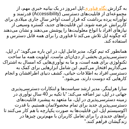
به گزارش
نگاه فناوری
:اپل امروز در یک بیانیه خبری مهم، از
مجموعه‌ای از قابلیت‌های دسترسی (Accessibility) قدرتمند و
نوآورانه پرده برداشت که قرار است اواخر سال جاری میلادی برای
کاربرانش عرضه شوند. این قابلیت‌های جدید، گستره وسیعی از
نیازهای افراد با انواع معلولیت‌ها را پوشش می‌دهند و نشان می‌دهند
که چگونه اپل تلاش می‌کند تا فناوری را برای همه قابل دسترس و
استفاده کند.
همانطور که تیم کوک، مدیرعامل اپل، در این باره می‌گوید: “در اپل،
دسترسی‌پذیری بخشی از دی‌ان‌ای ماست. اولویت همه ما ساخت
تکنولوژی برای همه است، و ما به نوآوری‌هایی که امسال به اشتراک
می‌گذاریم افتخار می‌کنیم. این شامل ابزارهایی برای کمک به
دسترسی افراد به اطلاعات حیاتی، کشف دنیای اطرافشان و انجام
کارهایی که دوست دارند، می‌شود.”
سارا هرلینگر، مدیر ارشد سیاست‌ها و ابتکارات دسترسی‌پذیری
جهانی در اپل، نیز اضافه می‌کند: “با تکیه بر 40 سال نوآوری در
زمینه دسترسی‌پذیری در اپل، ما متعهد به پیشبرد قابلیت‌های
دسترسی‌پذیری جدید برای تمام محصولاتمان هستیم. با قدرت
اکوسیستم اپل، این قابلیت‌ها به صورت یکپارچه با هم کار می‌کنند تا
راه‌های جدیدی را برای تعامل کاربران با مهم‌ترین چیزها در
زندگیشان فراهم کنند.”