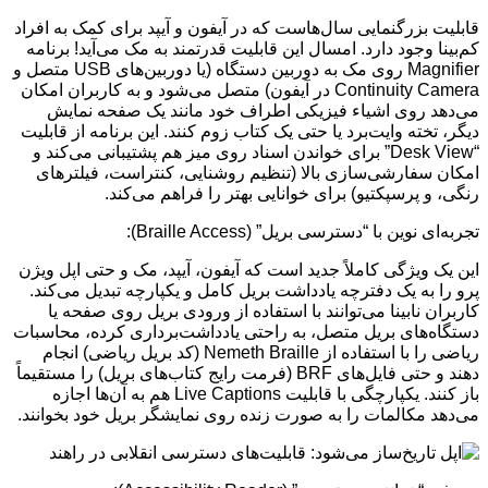
قابلیت بزرگنمایی سال‌هاست که در آیفون و آیپد برای کمک به افراد
کم‌بینا وجود دارد. امسال این قابلیت قدرتمند به مک می‌آید! برنامه
Magnifier روی مک به دوربین دستگاه (یا دوربین‌های USB متصل و
Continuity Camera در آیفون) متصل می‌شود و به کاربران امکان
می‌دهد روی اشیاء فیزیکی اطراف خود مانند یک صفحه نمایش
دیگر، تخته وایت‌برد یا حتی یک کتاب زوم کنند. این برنامه از قابلیت
“Desk View” برای خواندن اسناد روی میز هم پشتیبانی می‌کند و
امکان سفارشی‌سازی بالا (تنظیم روشنایی، کنتراست، فیلترهای
رنگی، و پرسپکتیو) برای خوانایی بهتر را فراهم می‌کند.
تجربه‌ای نوین با “دسترسی بریل” (Braille Access):
این یک ویژگی کاملاً جدید است که آیفون، آیپد، مک و حتی اپل ویژن
پرو را به یک دفترچه یادداشت بریل کامل و یکپارچه تبدیل می‌کند.
کاربران نابینا می‌توانند با استفاده از ورودی بریل روی صفحه یا
دستگاه‌های بریل متصل، به راحتی یادداشت‌برداری کرده، محاسبات
ریاضی را با استفاده از Nemeth Braille (کد بریل ریاضی) انجام
دهند و حتی فایل‌های BRF (فرمت رایج کتاب‌های بریل) را مستقیماً
باز کنند. یکپارچگی با قابلیت Live Captions هم به آن‌ها اجازه
می‌دهد مکالمات را به صورت زنده روی نمایشگر بریل خود بخوانند.