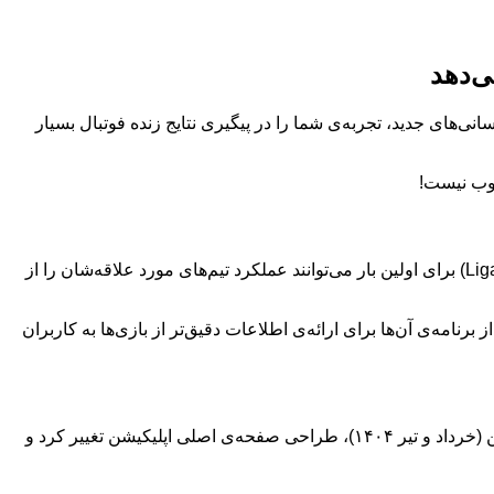
ی‌دهد
ص فوتبال هستید و آیفون دارید، خبر خوبی برایتان داریم! اپلیکیشن Apple Sports با به‌روزرسانی‌های جدید، تجربه‌ی شما را در پیگیری نتایج زنده فوتبال بسیار
بر اساس گزارش 9to5Mac، اپلیکیشن Apple Sports حالا در مکزیک نیز در دسترس قرار گرفته است. این یعنی هواداران لیگ مکزیک (Liga MX) برای اولین بار می‌توانند عملکرد تیم‌های مورد علاقه‌شان را از
مار مسابقات (Box scores) است. اپل می‌گوید این تغییر بخشی از برنامه‌ی آن‌ها برای ارائه‌ی اطلاعات دقیق‌تر از بازی‌ها به کاربران
اپل از زمان انتشار اولیه‌ی Apple Sports در اوایل سال ۲۰۲۴، به‌روزرسانی‌های زیادی را برای آن منتشر کرده است. برای مثال، در ماه ژوئن (خرداد و تیر ۱۴۰۴)، طراحی صفحه‌ی اصلی اپلیکیشن تغییر کرد و