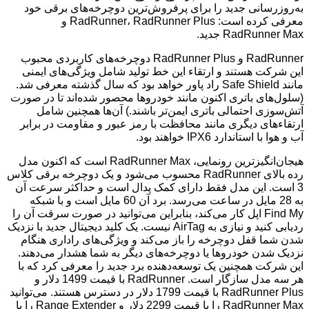
به‌روزرسانی جدید را برای پرفروش‌ترین دوچرخه‌های برقی خود
معرفی کرده است: RadRunner، RadRunner Plus و
RadRunner Max جدید.
RadRunner و RadRunner Plus دوچرخه‌های کاربردی محبوب
این شرکت هستند و ارتقاء این خط تولید شامل ویژگی‌های ایمنی
مانند Safe Shield راد پاور خواهد بود که سال گذشته معرفی شد.
(سلول‌های باتری اکنون مانند خودروها محصور شده‌اند تا در صورت
آتش‌سوزی احتمالی باتری ایمن‌تر باشند.) آن‌ها همچنین شامل
ارتقاءهای دیگری مانند محافظت با رمز عبور و مقاومت در برابر
آب و هوا با استاندارد IPX6 خواهند بود.
هیجان‌انگیزترین رونمایی، RadRunner Max است که اکنون مدل
رده بالای RadRunner محسوب می‌شود و یک دوچرخه برقی کلاس
3 است. این مدل فقط دارای کمک پدال است و حداکثر سرعت آن
به 28 مایل در ساعت می‌رسد. برد آن 60 مایل است و با شبکه
Find My اپل کار می‌کند، بنابراین می‌توانید در صورت سرقت آن را
ردیابی کنید و نیازی به AirTag نیست. یک کلید دیجیتال جدید با نزدیک
شدن شما قفل دوچرخه را باز می‌کند و ویژگی‌های راداری هنگام
نزدیک شدن خودروها یا دوچرخه‌های دیگر به شما هشدار می‌دهند.
این شرکت همچنین یک توسعه‌دهنده برد جدید را معرفی کرد که با
هر سه مدل سازگار است. RadRunner با قیمت 1499 دلار و
RadRunner Plus با قیمت 1799 دلار در دسترس هستند. می‌توانید
RadRunner Max را با قیمت 2299 دلار و Range Extender را با