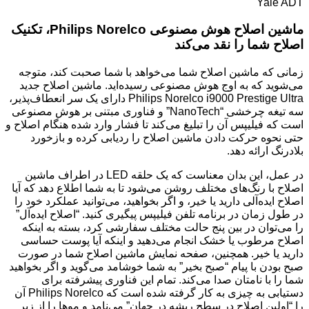
ماشین اصلاح هوش مصنوعی Philips Norelco، تکنیک
اصلاح شما را نقد می‌کند
زمانی که ماشین اصلاح شما می‌خواهد با شما صحبت کند، متوجه
می‌شوید که به اوج هوش مصنوعی رسیده‌اید. ماشین اصلاح جدید
Philips Norelco i9000 Prestige Ultra دارای یک سر انعطاف‌پذیر،
سه تیغه چرخشی “NanoTech” و فناوری مبتنی بر هوش مصنوعی
است که فیلیپس آن را تبلیغ می‌کند تا فشار وارد شده هنگام اصلاح و
حتی نحوه حرکت دادن ماشین اصلاح را ردیابی کرده و بازخورد
بلادرنگ ارائه دهد.
در عمل، این بدان معناست که یک حلقه LED در اطراف ماشین
اصلاح با رنگ‌های مختلف روشن می‌شود تا به شما اطلاع دهد که آیا
اصلاح ایده‌آلی دارید یا خیر، و اگر بخواهید، می‌توانید عملکرد خود را
در طول زمان در برنامه تلفن فیلیپس پیگیری کنید. “اصلاح ایده‌آل”
را می‌توان در بین پنج حالت مختلف سفارشی کرد، بسته به اینکه
اصلاح مرطوب یا خشک انجام می‌دهید و اینکه آیا پوست حساسی
دارید یا خیر. همچنین، صفحه نمایش ماشین اصلاح شما در صورت
صبح بودن با پیام “صبح بخیر” به شما خوشامد می‌گوید و اگر بخواهید
شما را با نامتان صدا می‌کند. تمام این فناوری پیشرفته برای
دستیابی به چیزی به کار گرفته شده است که Philips Norelco آن
را “اولین اصلاح در سطح ریشه در جهان” می‌نامد و موها را از زیر