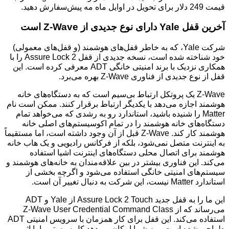
قیمت 249 دلار برای تحویل در اوایل ماه مه پیش‌سفارش دهید.
آخرین قفل Yale دارای نوع جدیدی از Z-Wave است
شرکت Yale، که به خاطر قفل‌های هوشمند (و قفل‌های معمولی)
خود شناخته شده است، نسخه جدیدی از قفل Assure Lock 2 را با
همکاری نزدیک با برند امنیتی خانگی ADT معرفی کرده است. این
قفل از نوع جدیدی از فناوری Z-Wave بهره می‌برد.
Z-Wave یک پروتکل ارتباط بی‌سیم است که به دستگاه‌های خانه
هوشمند اجازه می‌دهد با یکدیگر ارتباط برقرار کنند. ممکن است نام
Matter را شنیده باشید، استاندارد رو به رشدی که می‌خواهد تمام
دستگاه‌های خانه هوشمند را در تمام اکوسیستم‌های اصلی خانه
هوشمند کار کند. Z-Wave قبل از آن وجود داشته است، اما مستقیماً
به اینترنت متصل نمی‌شود، بلکه از فرکانس رادیویی و یک هاب خانه
هوشمند برای اتصال محلی دستگاه‌های اینترنت اشیا استفاده
می‌کند. این فناوری بیشتر در بین علاقه‌مندان به خانه‌های هوشمند و
سیستم‌های امنیتی خانگی استفاده می‌شود و اگرچه بخشی از
استاندارد Matter نیست، این شرکت به دنبال تغییر آن است.
این ما را به قفل جدید Assure Lock 2 Touch از Yale و ADT
می‌رساند که از Z-Wave User Credential Command Class
استفاده می‌کند. این قفل برای کار همزمان با سرویس امنیتی ADT
طراحی شده است و به شما امکان می‌دهد کل سیستم را با اثر