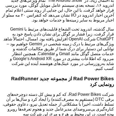
به احتمال زیاد، در “The Android Show” تمام ویژگی‌های جدید
اندروید ۱۶، نسخه بعدی سیستم عامل موبایل گوگل، مورد بررسی
قرار خواهد گرفت. با این حال، این جدایی از روند سنتی اعلام تمام
آخرین اخبار اندروید در I/O نشان می‌دهد که کنفرانس ۲۰ مه مملو از
اخبار مربوط به سایر زمینه‌ها و خدمات خواهد بود.
سال گذشته، اندروید تحت الشعاع قابلیت‌های مرتبط با Gemini
قرار گرفت، زیرا فشار بر گوگل برای نشان دادن پاسخ خود به
ChatGPT شرکت OpenAI افزایش یافته بود. امسال، احتمالاً شاهد
ویژگی‌های مرتبط با درک زمینه شخصی در Gemini خواهیم بود –
توانایی این دستیار برای درک شما از طریق مکالمات گذشته و
خدمات متصل گوگل مانند Gmail و Calendar. همچنین انتظار
می‌رود که اطلاعات بیشتری در مورد Google’s Android XR و
شاید به‌روزرسانی در مورد عینک‌های هوشمند آینده این شرکت
کسب کنیم.
Rad Power Bikes از مجموعه جدید RadRunner
رونمایی کرد
شرکت Rad Power Bikes، که کم و بیش کل دسته دوچرخه‌های
برقی DTC (مستقیم به مصرف‌کننده) را ایجاد کرد و سال‌ها بر آن
تسلط داشت، اخیراً با مشکلاتی از جمله تعدیل نیرو، دعاوی حقوقی،
کناره‌گیری بی‌سروصدای مدیرعامل جدید و هجوم تعرفه‌ها روبرو
بوده است. در این محیط پر هرج و مرج، این شرکت سه