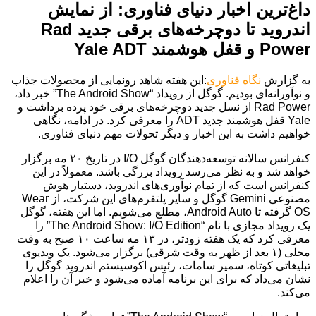
داغ‌ترین اخبار دنیای فناوری: از نمایش
اندروید تا دوچرخه‌های برقی جدید Rad
Power و قفل هوشمند Yale ADT
به گزارش
نگاه فناوری
:این هفته شاهد رونمایی از محصولات جذاب
و نوآورانه‌ای بودیم. گوگل از رویداد “The Android Show” خبر داد،
Rad Power از نسل جدید دوچرخه‌های برقی خود پرده برداشت و
Yale قفل هوشمند جدید ADT را معرفی کرد. در ادامه، نگاهی
خواهیم داشت به این اخبار و دیگر تحولات مهم دنیای فناوری.
کنفرانس سالانه توسعه‌دهندگان گوگل I/O در تاریخ ۲۰ مه برگزار
خواهد شد و به نظر می‌رسد رویداد بزرگی باشد. معمولاً در این
کنفرانس است که از تمام نوآوری‌های اندروید، دستیار هوش
مصنوعی Gemini گوگل و سایر پلتفرم‌های این شرکت، از Wear
OS گرفته تا Android Auto، مطلع می‌شویم. اما این هفته، گوگل
یک رویداد مجازی با نام “The Android Show: I/O Edition” را
معرفی کرد که یک هفته زودتر، در ۱۳ مه ساعت ۱۰ صبح به وقت
محلی (۱ بعد از ظهر به وقت شرقی) برگزار می‌شود. یک ویدیوی
تبلیغاتی کوتاه، سمیر سامات، رئیس اکوسیستم اندروید گوگل را
نشان می‌داد که برای این برنامه آماده می‌شود و خبر آن را اعلام
می‌کند.