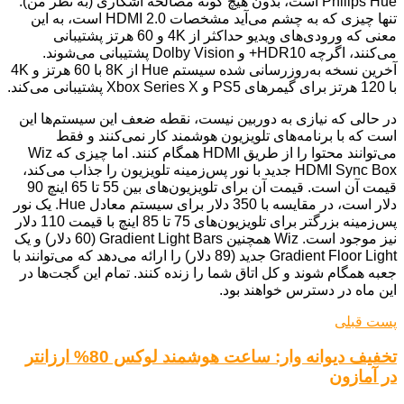
Philips Hue است، بدون هیچ گونه مصالحه آشکاری (به نظر من).
تنها چیزی که به چشم می‌آید مشخصات HDMI 2.0 است، به این
معنی که ورودی‌های ویدیو حداکثر از 4K و 60 هرتز پشتیبانی
می‌کنند، اگرچه HDR10+ و Dolby Vision پشتیبانی می‌شوند.
آخرین نسخه به‌روزرسانی شده سیستم Hue از 8K با 60 هرتز و 4K
با 120 هرتز برای گیمرهای PS5 و Xbox Series X پشتیبانی می‌کند.
در حالی که نیازی به دوربین نیست، نقطه ضعف این سیستم‌ها این
است که با برنامه‌های تلویزیون هوشمند کار نمی‌کنند و فقط
می‌توانند محتوا را از طریق HDMI همگام کنند. اما چیزی که Wiz
HDMI Sync Box جدید با نور پس‌زمینه تلویزیون را جذاب می‌کند،
قیمت آن است. قیمت آن برای تلویزیون‌های بین 55 تا 65 اینچ 90
دلار است، در مقایسه با 350 دلار برای سیستم معادل Hue. یک نور
پس‌زمینه بزرگتر برای تلویزیون‌های 75 تا 85 اینچ با قیمت 110 دلار
نیز موجود است. Wiz همچنین Gradient Light Bars (60 دلار) و یک
Gradient Floor Light جدید (89 دلار) را ارائه می‌دهد که می‌توانند با
جعبه همگام شوند و کل اتاق شما را زنده کنند. تمام این گجت‌ها در
این ماه در دسترس خواهند بود.
پست قبلی
تخفیف دیوانه وار: ساعت هوشمند لوکس 80% ارزانتر
در آمازون