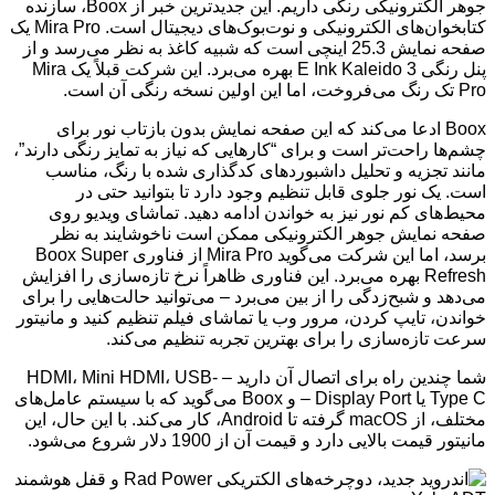
جوهر الکترونیکی رنگی داریم. این جدیدترین خبر از Boox، سازنده
کتابخوان‌های الکترونیکی و نوت‌بوک‌های دیجیتال است. Mira Pro یک
صفحه نمایش 25.3 اینچی است که شبیه کاغذ به نظر می‌رسد و از
پنل رنگی E Ink Kaleido 3 بهره می‌برد. این شرکت قبلاً یک Mira
Pro تک رنگ می‌فروخت، اما این اولین نسخه رنگی آن است.
Boox ادعا می‌کند که این صفحه نمایش بدون بازتاب نور برای
چشم‌ها راحت‌تر است و برای “کارهایی که نیاز به تمایز رنگی دارند”،
مانند تجزیه و تحلیل داشبوردهای کدگذاری شده با رنگ، مناسب
است. یک نور جلوی قابل تنظیم وجود دارد تا بتوانید حتی در
محیط‌های کم نور نیز به خواندن ادامه دهید. تماشای ویدیو روی
صفحه نمایش جوهر الکترونیکی ممکن است ناخوشایند به نظر
برسد، اما این شرکت می‌گوید Mira Pro از فناوری Boox Super
Refresh بهره می‌برد. این فناوری ظاهراً نرخ تازه‌سازی را افزایش
می‌دهد و شبح‌زدگی را از بین می‌برد – می‌توانید حالت‌هایی را برای
خواندن، تایپ کردن، مرور وب یا تماشای فیلم تنظیم کنید و مانیتور
سرعت تازه‌سازی را برای بهترین تجربه تنظیم می‌کند.
شما چندین راه برای اتصال آن دارید – HDMI، Mini HDMI، USB-
Type C یا Display Port – و Boox می‌گوید که با سیستم عامل‌های
مختلف، از macOS گرفته تا Android، کار می‌کند. با این حال، این
مانیتور قیمت بالایی دارد و قیمت آن از 1900 دلار شروع می‌شود.