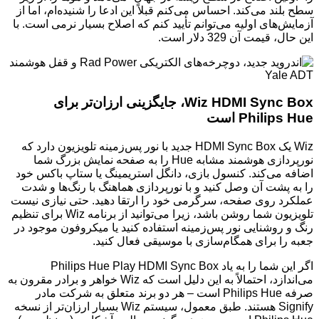
سطح بلند می‌کند. احساس می‌کنم قبلاً این ادعا را شنیده‌ام، اما از
آزمایش‌های اولیه می‌توانم تأیید کنم که اصلاح بسیار نرمی است. با
این حال، قیمت آن 329 دلار است.
Wiz HDMI Sync Box، جایگزینی ارزان‌تر برای
Philips Hue است
Wiz یک HDMI Sync Box جدید با نور پس‌زمینه تلویزیون دارد که
نورپردازی هوشمند مشابه Hue را به صفحه نمایش بزرگ شما
اضافه می‌کند. کنسول بازی، دانگل استریمینگ یا ستاپ باکس خود
را به پشت آن وصل کنید و با نورپردازی هماهنگ با رنگ‌ها و شدت
عملکرد روی صفحه، سرگرمی خود را ارتقا دهید. حتی نیازی نیست
تلویزیون شما روشن باشد، زیرا می‌توانید از برنامه Wiz برای تنظیم
رنگ و روشنایی نور پس‌زمینه استفاده کنید یا میکروفون موجود در
جعبه را برای همگام‌سازی با موسیقی فعال کنید.
اگر این شما را به یاد Philips Hue Play HDMI Sync Box
می‌اندازد، احتمالاً به این دلیل است که Wiz خواهر و برادر مقرون به
صرفه Philips Hue است – هر دو برند متعلق به شرکت مادر
Signify هستند. طبق معمول، سیستم Wiz بسیار ارزان‌تر از نسخه