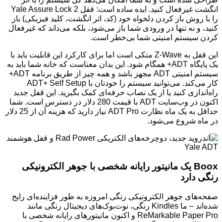
انگشت غیرفعال کنید. ایده ساده است: قفل Yale Assure Lock 2
را با روش باز کردن دلخواه خود (کد، اثر انگشت، کلید فیزیکی) باز
کنید، و نه تنها در ورودی شما باز می‌شود، بلکه می‌داند که غیرفعال
کردن سیستم امنیتی شما بی‌خطر است.
این قفل به Z-Wave متکی است اما برای کارکرد این قابلیت باید با
یک پایگاه ADT+ همگام شود. این بدان معناست که خانه شما باید به
سیستم امنیتی ADT مجهز باشد و همه چیز از طریق برنامه ADT+
کار می‌کند. می‌توانید سیستم را خودتان با ADT+ Self Setup
راه‌اندازی کنید یا از یک نصاب حرفه‌ای کمک بگیرید. این قفل جدید
اکنون در وب‌سایت ADT با قیمت 280 دلار در دسترس است. شما
حداقل به یک ماه نظارت ADT Pro نیاز دارید که هزینه آن از 25 دلار
در ماه شروع می‌شود.
Boox یک مانیتور رایانه شخصی با جوهر الکترونیکی
رنگی دارد
صفحه‌های جوهر الکترونیکی رنگی امروزه به طور فزاینده‌ای رایج
شده‌اند – ما Kindles رنگی، نوت‌بوک‌های دیجیتال رنگی مانند
ReMarkable Paper Pro و اکنون مانیتورهای رایانه شخصی با