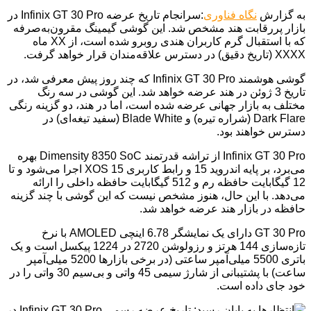
به گزارش
نگاه فناوری
:سرانجام تاریخ عرضه Infinix GT 30 Pro در
بازار پررقابت هند مشخص شد. این گوشی گیمینگ مقرون‌به‌صرفه
که با استقبال گرم کاربران هندی روبرو شده است، از XX ماه
XXXX (تاریخ دقیق) در دسترس علاقه‌مندان قرار خواهد گرفت.
گوشی هوشمند Infinix GT 30 Pro که چند روز پیش معرفی شد، در
تاریخ 3 ژوئن در هند عرضه خواهد شد. این گوشی در سه رنگ
مختلف به بازار جهانی عرضه شده است، اما در هند، دو گزینه رنگی
Dark Flare (شراره تیره) و Blade White (سفید تیغه‌ای) در
دسترس خواهند بود.
Infinix GT 30 Pro از تراشه قدرتمند Dimensity 8350 SoC بهره
می‌برد، بر پایه اندروید 15 و رابط کاربری XOS 15 اجرا می‌شود و تا
12 گیگابایت حافظه رم و 512 گیگابایت حافظه داخلی را ارائه
می‌دهد. با این حال، هنوز مشخص نیست که این گوشی با چند گزینه
حافظه در بازار هند عرضه خواهد شد.
GT 30 Pro دارای یک نمایشگر 6.78 اینچی AMOLED با نرخ
تازه‌سازی 144 هرتز و رزولوشن 2720 در 1224 پیکسل است و یک
باتری 5500 میلی‌آمپر ساعتی (در برخی بازارها 5200 میلی‌آمپر
ساعت) با پشتیبانی از شارژ سیمی 45 واتی و بی‌سیم 30 واتی را در
خود جای داده است.