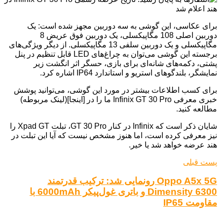
برای عکاسی، این گوشی به سه دوربین مجهز شده است: یک
دوربین اصلی 108 مگاپیکسلی، یک دوربین فوق عریض 8
مگاپیکسلی و یک دوربین سلفی 13 مگاپیکسلی. از دیگر ویژگی‌های
برجسته این گوشی می‌توان به چراغ‌های LED قابل تنظیم در پنل
پشتی، دکمه‌های شانه‌ای برای بازی، حسگر اثر انگشت زیر
نمایشگر، بلندگوهای استریو و استاندارد IP64 اشاره کرد.
برای کسب اطلاعات بیشتر در مورد این گوشی، می‌توانید پوشش
خبری معرفی Infinix GT 30 Pro ما را در [اینجا](لینک مربوطه)
مطالعه کنید.
شایان ذکر است که Infinix در کنار GT 30 Pro، تبلت Xpad GT را
نیز معرفی کرده است، اما هنوز مشخص نیست که آیا این تبلت در
هند عرضه خواهد شد یا خیر.
پست قبلی
Oppo A5x 5G رونمایی شد: ترکیب قدرتمند
Dimensity 6300 و باتری غول‌پیکر 6000mAh با
مقاومت IP65