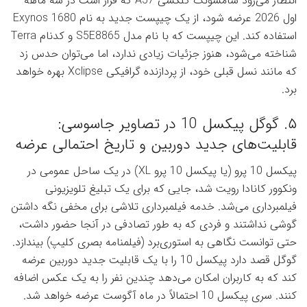
انتظار می‌رود سامسونگ گلکسی A57 که قرار است در سه ماهه
اول 2026 عرضه شود، از یک چیپست جدید به نام Exynos 1680
استفاده کند. این چیپست که با نام مدل S5E8865 و کدنام Terra
شناخته می‌شود، هنوز جزئیات زیادی ندارد، اما می‌توان حدس زد
که مانند نسل قبلی خود، از پردازنده گرافیکی Xclipse بهره خواهد
برد.
۵. گوگل پیکسل 10 در تصاویر جاسوسی:
قابلیت‌های جدید دوربین و تاریخ احتمالی عرضه
پیکسل 10 پرو (یا پیکسل 10 پرو XL) در یک ساحل عمومی در
ونکوور کانادا رویت شد، جایی که برای یک تبلیغ تلویزیونی
فیلمبرداری می‌شد. خدمه فیلمبرداری تلاشی برای مخفی نگه داشتن
گوشی نداشتند و فردی که به طور تصادفی در آنجا حضور داشت،
حتی توانست نگاهی به استوری‌برد (فیلمنامه بصری کلیپ) بیندازد.
گوگل قصد دارد پیکسل 10 را با یک قابلیت جدید دوربین عرضه
کند که به کاربران امکان می‌دهد چندین نفر را به یک عکس اضافه
کنند. سری پیکسل 10 احتمالاً در ماه آگوست عرضه خواهد شد.