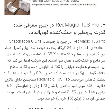
۷. RedMagic 10S Pro در چین معرفی شد:
قدرت بی‌نظیر و خنک‌کننده فوق‌العاده
RedMagic 10S Pro در چین با چیپست Snapdragon 8 Elite
Leading Edition و تا 24 گیگابایت رم عرضه شد. برای کنترل دما،
این گوشی از سیستم خنک‌کننده ICE-X استفاده می‌کند که شامل
فلز مایع و خنک‌کننده فعال هوا است. این شرکت ادعا می‌کند که
این سیستم هدایت حرارتی را 250% افزایش داده و 30% سطح
اتلاف گرما را بزرگ‌تر کرده است که دمای CPU را 5 درجه سانتی‌گراد
بیشتر کاهش می‌دهد. RedMagic 10S Pro همچنین دارای باتری
عظیم 7,500 میلی‌آمپر ساعتی با شارژ 120 واتی و نمایشگر 6.85
اینچی 144 هرتزی OLED است و هم‌اکنون در فروش است. عرضه
جهانی آن در 5 ژوئن (15 خرداد) خواهد بود.