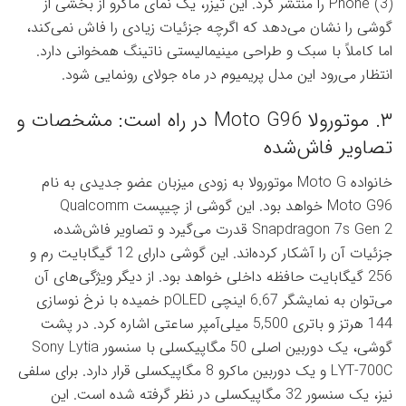
Phone (3) را منتشر کرد. این تیزر، یک نمای ماکرو از بخشی از
گوشی را نشان می‌دهد که اگرچه جزئیات زیادی را فاش نمی‌کند،
اما کاملاً با سبک و طراحی مینیمالیستی ناتینگ همخوانی دارد.
انتظار می‌رود این مدل پریمیوم در ماه جولای رونمایی شود.
۳. موتورولا Moto G96 در راه است: مشخصات و
تصاویر فاش‌شده
خانواده Moto G موتورولا به زودی میزبان عضو جدیدی به نام
Moto G96 خواهد بود. این گوشی از چیپست Qualcomm
Snapdragon 7s Gen 2 قدرت می‌گیرد و تصاویر فاش‌شده،
جزئیات آن را آشکار کرده‌اند. این گوشی دارای 12 گیگابایت رم و
256 گیگابایت حافظه داخلی خواهد بود. از دیگر ویژگی‌های آن
می‌توان به نمایشگر 6.67 اینچی pOLED خمیده با نرخ نوسازی
144 هرتز و باتری 5,500 میلی‌آمپر ساعتی اشاره کرد. در پشت
گوشی، یک دوربین اصلی 50 مگاپیکسلی با سنسور Sony Lytia
LYT-700C و یک دوربین ماکرو 8 مگاپیکسلی قرار دارد. برای سلفی
نیز، یک سنسور 32 مگاپیکسلی در نظر گرفته شده است. این