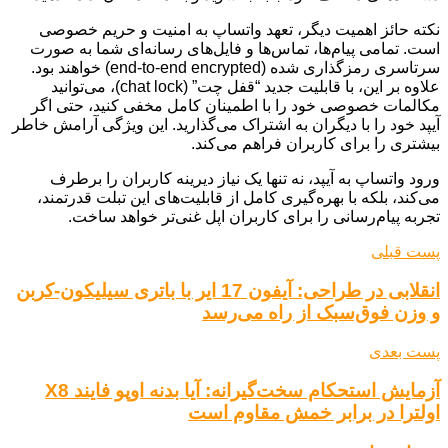
نکته حائز اهمیت دیگر، تعهد واتساپ به امنیت و حریم خصوصی
است. تمامی پیام‌ها، تماس‌ها و فایل‌های رسانه‌ای شما به صورت
سرتاسری رمزگذاری شده (end-to-end encrypted) خواهند بود.
علاوه بر این، با قابلیت جدید “قفل چت” (chat lock)، می‌توانید
مکالمات خصوصی خود را با اطمینان کامل مخفی کنید، حتی اگر
آیپد خود را با دیگران به اشتراک می‌گذارید. این ویژگی آرامش خاطر
بیشتری را برای کاربران فراهم می‌کند.
ورود واتساپ به آیپد، نه تنها یک نیاز دیرینه کاربران را برطرف
می‌کند، بلکه با بهره‌گیری کامل از قابلیت‌های این تبلت قدرتمند،
تجربه پیام‌رسانی را برای کاربران اپل غنی‌تر خواهد ساخت.
پست قبلی
انقلابی در طراحی: آیفون 17 ایر با باتری سیلیکون-کربن
و وزن فوق‌سبک از راه می‌رسد
پست بعدی
آزمایش استحکام سخت‌گیرانه: آیا بدنه اوپو فایند X8
اولترا در برابر خمش مقاوم است