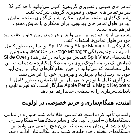
تماس‌های صوتی و تصویری گروهی: اکنون می‌توانید با حداکثر 32
نفر در تماس‌های صوتی و تصویری گروهی شرکت کنید.
اشتراک‌گذاری صفحه نمایش: امکان اشتراک‌گذاری صفحه نمایش
آیپد در طول تماس‌های ویدئویی، برای همکاری یا نمایش محتوا،
فراهم شده است.
پشتیبانی از هر دو دوربین: می‌توانید از هر دو دوربین جلو و عقب آیپد
خود در طول تماس‌ها استفاده کنید.
یکپارچگی با Stage Manager و Split View: واتساپ به طور کامل
با سیستم چندوظیفگی Stage Manager در iPadOS، و همچنین
قابلیت‌های Split View (نمایش دو برنامه در کنار هم) و Slide Over
(نمایش یک برنامه کوچک روی برنامه دیگر) یکپارچه شده است. این
بدان معناست که می‌توانید در حین انجام کارهای دیگر بر روی آیپد
خود، به ارسال پیام بپردازید و بهره‌وری خود را افزایش دهید.
سازگاری کامل با لوازم جانبی اپل: این اپلیکیشن به طور کامل با
Magic Keyboard و Apple Pencil سازگار است، که تجربه تایپ و
یادداشت‌برداری را به سطحی جدید ارتقا می‌دهد.
امنیت، همگام‌سازی و حریم خصوصی در اولویت
واتساپ تأکید کرده است که تمامی اطلاعات شما همواره در تمامی
دستگاه‌هایتان – آیفون، آیپد، مک و سایر دستگاه‌ها – همگام‌سازی
خواهند شد. این بدان معناست که بدون هیچ زحمتی می‌توانید بین
دستگاه‌های مختلف خود جابه‌جا شوید و به مکالماتتان ادامه دهید.