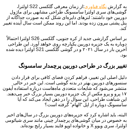
به گزارش
نگاه فناوری
:از زمان معرفی گلکسی S22 اولترا،
گوشی‌های سری اولترا سامسونگ طراحی مشابهی برای ماژول
دوربین خود داشتند: لنزهای دایره‌ای شکل که به صورت جداگانه از
پنل پشتی بیرون زده بودند. اما این روند ممکن است سال آینده تغییر
کند.
بر اساس گزارشی جدید از کره جنوبی، گلکسی S26 اولترا احتمالاً
دوباره به یک جزیره دوربین یکپارچه روی خواهد آورد. این طراحی
آخرین بار در سال ۲۰۲۱ و در گوشی گلکسی S21 اولترا دیده شده
بود.
تغییر بزرگ در طراحی دوربین پرچمدار سامسونگ
دلیل اصلی این تغییر، فراهم کردن فضای کافی برای قرار دادن
سنسورهای دوربین بهتر در بدنه گوشی است. این خبر در حالی
منتشر می‌شود که شایعات متعددی ماه‌هاست درباره استفاده آیفون
۱۷ پرو و پرو مکس از یک جزیره دوربین بسیار بزرگ خبر می‌دهند.
این شباهت طراحی، این سوال را در ذهن ایجاد می‌کند که آیا
سامسونگ دوباره از اپل “الهام” گرفته است؟
البته، باید اشاره کرد که جزیره‌های دوربین بزرگ در سال‌های اخیر
به خصوص در میان گوشی‌های پرچمدار چینی مانند سری شیائومی
اولترا، سری ویوو X و خانواده اوپو فایند بسیار رایج بوده‌اند.