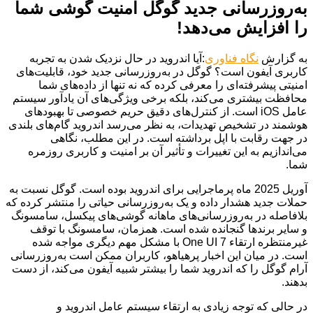
به‌روزرسانی جدید گوگل امنیت گوشی شما
را افزایش می‌دهد!
به گزارش
نگاه فناوری
:آیا اندروید در حال نزدیک شدن به تجربه
کاربری آیفون است؟ گوگل در به‌روزرسانی جدید خود، قابلیت‌های
امنیتی پیشرفته‌ای را معرفی کرده که نه تنها از داده‌های شما
محافظت بیشتری می‌کند، بلکه برخی ویژگی‌های آن یادآور سیستم
عامل iOS است. از کنترل‌های دقیق حریم خصوصی تا بهبودهای
هوشمند در تشخیص تهدیدات، به نظر می‌رسد اندروید گام‌های بلندی
در جهت رقابت با اپل برداشته است. در این مطلب، نگاهی
می‌اندازیم به این تغییرات و تأثیر آن بر امنیت و کاربری روزمره
شما.
آوریل 2025 ماه پرماجرایی برای اندروید بوده است. گوگل نسبت به
حملات جدید هشدار داده و یک به‌روزرسانی حیاتی را منتشر کرده که
بلافاصله در به‌روزرسانی‌های ماهانه گوشی‌های پیکسل، سامسونگ
و سایر برندها گنجانده شده است. همزمان، سامسونگ با توقف
غیرمنتظره ارتقاء One UI 7 با مشکل مهم دیگری مواجه شده
است. در میان این اخبار پرهیاهو، کاربران ممکن است به‌روزرسانی
آرام گوگل را که اندروید شما را بیشتر شبیه آیفون می‌کند، از دست
بدهند.
در حالی که توجه زیادی به ارتقاء سیستم عامل اندروید و