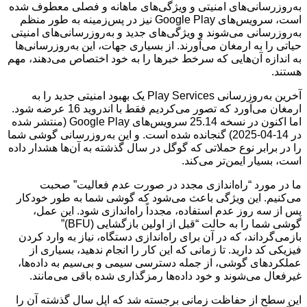
به‌روزرسانی‌های امنیتی و ویژگی‌های ماهانه و فصلی معطوف شده
است، سرویس‌های Google Play نیز در پس‌زمینه به طور منظم
به‌روزرسانی می‌شوند و ویژگی‌های جدید و به‌روزرسانی‌های امنیتی
حیاتی را به ارمغان می‌آورند. از بسیاری جهات، این به‌روزرسانی‌ها
به اندازه آن‌هایی که سرخط خبرها را به خود اختصاص می‌دهند، مهم
هستند.
آخرین به‌روزرسانی Play Services یک بهبود امنیتی جدید را به
ارمغان می‌آورد که تصور می‌کردیم فقط با اندروید 16 عرضه شود.
اما اکنون در نسخه 25.14 سرویس‌های Google Play (منتشر شده
در 14-04-2025) گنجانده شده است. و این به‌روزرسانی گوشی شما
را در برابر نوع حملاتی که گوگل در سال گذشته به آن‌ها هشدار داده
است، بسیار ایمن‌تر می‌کند.
ما در مورد “راه‌اندازی مجدد در صورت عدم فعالیت” صحبت
می‌کنیم. این ویژگی باعث می‌شود که گوشی شما به طور خودکار
پس از سه روز عدم استفاده، مجدداً راه‌اندازی شود. این عمل،
گوشی شما را به حالت “قبل از اولین بازگشایی (BFU)”
بازمی‌گرداند، که در آن برای راه‌اندازی دستگاه، نیاز به وارد کردن
فیزیکی کد دارید. تا زمانی که این کار را انجام ندهید، بسیاری از
عملکردهای گوشی، از جمله دسترسی سیمی و بی‌سیم به داده‌ها،
غیرفعال می‌شوند و خود داده‌ها رمزگذاری شده باقی می‌مانند.
این سطح از حفاظت زمانی برجسته شد که اپل سال گذشته آن را