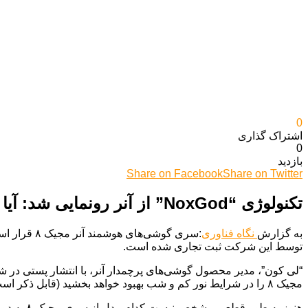
0
اشتراک گذاری‌
0
بازدید
Share on Facebook
Share on Twitter
تکنولوژی “NoxGod” از آنر رونمایی شد: آیا این فناوری، عکاسی در شب را متحول می‌کند
به گزارش
نگاه فناوری
توسط این شرکت ثبت تجاری شده است.
مجیک ۸ را در شرایط نور کم و شب بهبود خواهد بخشید (قابل ذکر است که “Nox” در اساطیر روم باستان به معنای “الهه شب” است).