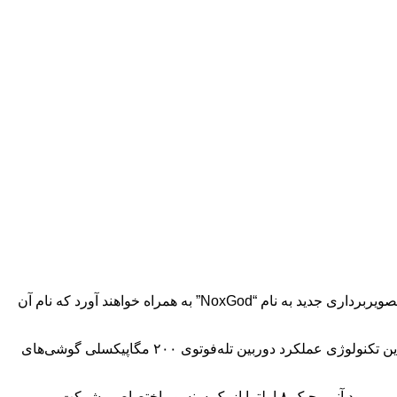
:سری گوشی‌های هوشمند آنر مجیک ۸ قرار است در اواسط ماه اکتبر (اواخر مهر) معرفی شوند و با خود یک فناوری تصویربرداری جدید به نام “NoxGod” به همراه خواهند آورد که نام آن
“لی کون”، مدیر محصول گوشی‌های پرچمدار آنر، با انتشار پستی در شبکه اجتماعی ویبو به این موضوع اشاره کرده است. او توضیح داده که این تکنولوژی عملکرد دوربین تله‌فوتوی ۲۰۰ مگاپیکسلی گوشی‌های
هنوز به طور قطعی مشخص نیست کدام مدل از سری مجیک ۸ به دوربین تله‌فوتوی ۲۰۰ مگاپیکسلی مجهز خواهد بود. طبق گزارش‌ها، انتظار می‌رود آنر مجیک ۸ اولترا از یک سنسور اختصاصی شرکت