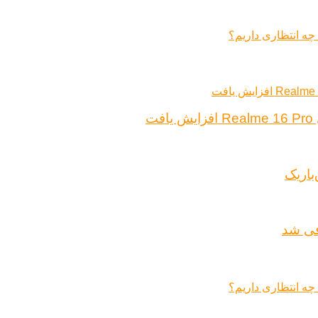
ت
باریک