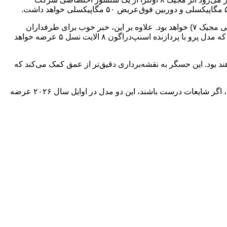
این سری از گوشی‌ها، شامل مدل‌های دیگری نیز خواهد بود. مدل استاندارد مجیک ۸ با نمایشگر ۶.۵۹ اینچی، کوچک‌تر از نسل قبلی (۶.۷۸ اینچی مجیک ۷) خواهد بود. علاوه بر این، خبر خوب برای طرفداران
گوشی‌های کوچک این است که یک مدل “مینی” با نمایشگر ۶.۳ اینچی و پردازنده مدیاتک دایمنسیتی ۹۵۰۰ نیز در این سری قرار دارد (در حالی که مدل پرو با پردازنده اسنپ‌دراگون ۸ الایت نسل ۵ عرضه خواهد
است که برخی یا حتی تمامی گوشی‌های سری آنر مجیک ۸ به حسگر Direct Time-of-Flight (dToF) مجهز خواهند بود. این حسگر به نقشه‌برداری دقیق‌تر از عمق کمک می‌کند که
گفتنی است که مدل “اولترا” برای اولین بار در سری مجیک معرفی می‌شود و مدل “مینی” نیز نوآوری جدیدی در این مجموعه خواهد بود. البته، اگر شایعات درست باشند، این دو مدل در اوایل سال ۲۰۲۶ عرضه